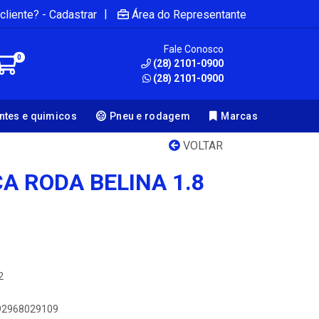
|
cliente? - Cadastrar
Área do Representante
Fale Conosco
0
(28) 2101-0900
(28) 2101-0900
antes e quimicos
Pneu e rodagem
Marcas
VOLTAR
A RODA BELINA 1.8
2
892968029109