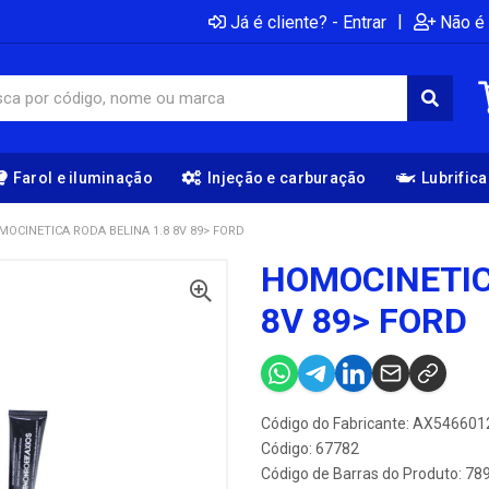
|
Já é cliente? - Entrar
Não é 
Farol e iluminação
Injeção e carburação
Lubrific
MOCINETICA RODA BELINA 1.8 8V 89> FORD
HOMOCINETIC
8V 89> FORD
Código do Fabricante: AX546601
Código: 67782
Código de Barras do Produto: 7