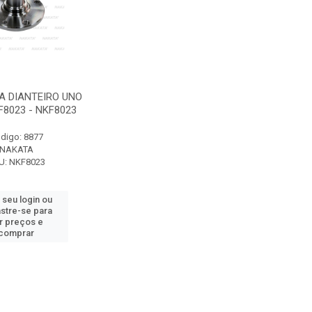
A DIANTEIRO UNO
F8023 - NKF8023
digo: 8877
NAKATA
U: NKF8023
 seu login ou
stre-se para
r preços e
comprar