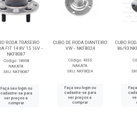
BO RODA TRASEIRO
CUBO DE RODA DIANTEIRO
CUBO ROD
A FIT 14 8V 15 16V -
VW - NKF8024
86/93 NK
NKF8087
Código: 4335
Có
Código: 18958
NAKATA
NAKATA
SKU: NKF8024
SK
SKU: NKF8087
Faça seu login ou
Faça
Faça seu login ou
cadastre-se para
cada
cadastre-se para
ver preços e
ve
ver preços e
comprar
comprar