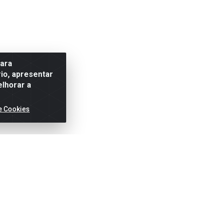
para
io, apresentar
elhorar a
e Cookies