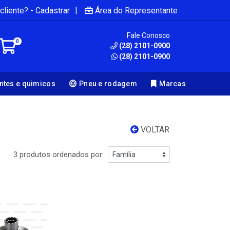
|
cliente? - Cadastrar
Área do Representante
Fale Conosco
0
(28) 2101-0900
(28) 2101-0900
antes e quimicos
Pneu e rodagem
Marcas
VOLTAR
3 produtos ordenados por: