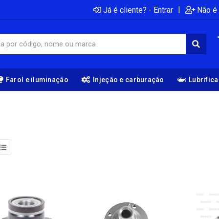
|
Já é cliente? - Entrar
Não é 
Farol e iluminação
Injeção e carburação
Lubrific