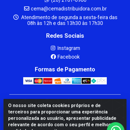
cema@cemadistribuidora.com.br
Atendimento de segunda a sexta-feira das
08h às 12h e das 13h30 às 17h30
Redes Sociais
Instagram
Facebook
Formas de Pagamento
CBP MACEDO COMERCIO PEÇAS LTDA Matriz - av
O nosso site coleta cookies próprios e de
Mauro Miranda Madureira, 1249 - Coramara , Cachoeiro
terceiros para proporcionar uma experiência
de Itapemirim/ES - CEP 29.311-310 - CNPJ
personalizada ao usuário, apresentar publicidade
00.502.680/0001-41
relevante de acordo com o seu perfil e melhorar a