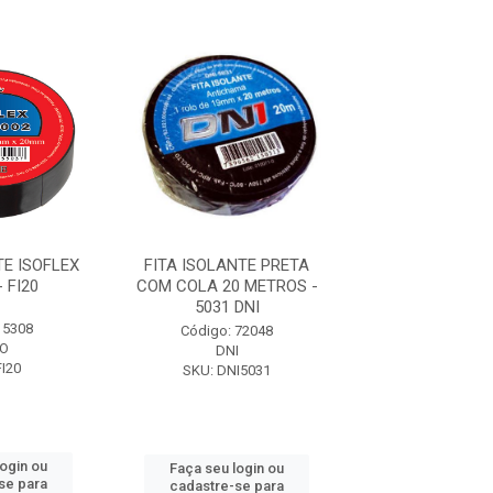
TE ISOFLEX
FITA ISOLANTE PRETA
FITA ISOLANTE
 FI20
COM COLA 20 METROS -
20MTS - F
5031 DNI
 5308
Código: 53
Código: 72048
O
EURO
DNI
FI20
SKU: FI2
SKU: DNI5031
login ou
Faça seu log
Faça seu login ou
se para
cadastre-se 
cadastre-se para