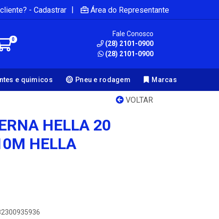
|
cliente? - Cadastrar
Área do Representante
Fale Conosco
0
(28) 2101-0900
(28) 2101-0900
antes e quimicos
Pneu e rodagem
Marcas
VOLTAR
TERNA HELLA 20
10M HELLA
082300935936