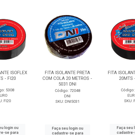
ANTE ISOFLEX
FITA ISOLANTE PRETA
FITA ISOLAN
S - FI20
COM COLA 20 METROS -
20MTS -
5031 DNI
go: 5308
Código:
Código: 72048
EURO
EUR
DNI
: FI20
SKU: 
SKU: DNI5031
u login ou
Faça seu 
Faça seu login ou
re-se para
cadastre-
cadastre-se para