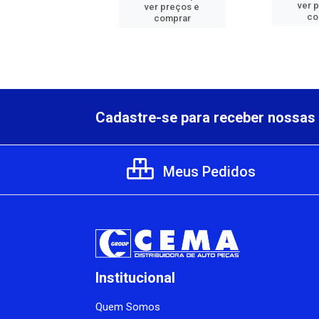
er preços e
ver 
ver preços e
comprar
co
comprar
Cadastre-se para receber nossas 
Meus Pedidos
Institucional
Quem Somos