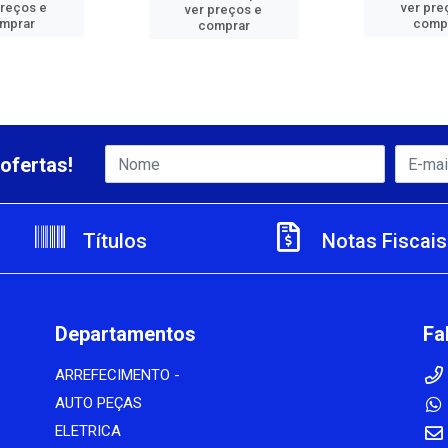
preços e
ver pre
ver preços e
mprar
comp
comprar
ofertas!
Títulos
Notas Fiscais
Departamentos
Fa
ARREFECIMENTO -
AUTO PEÇAS
ELETRICA