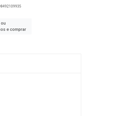
898492109935
 ou
ços e comprar