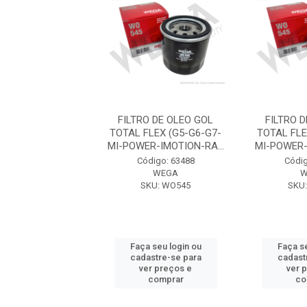
O DE OLEO GOL
FILTRO DE OLEO GOL
FILTRO 
LEX (G5-G6-G7-
TOTAL FLEX (G5-G6-G7-
TOTAL FLE
R-IMOTION-RA...
MI-POWER-IMOTION-RA...
MI-POWER-
digo: 63488
Código: 63488
Códig
WEGA
WEGA
W
KU: WO545
SKU: WO545
SKU
 seu login ou
Faça seu login ou
Faça se
astre-se para
cadastre-se para
cadast
er preços e
ver preços e
ver 
comprar
comprar
co