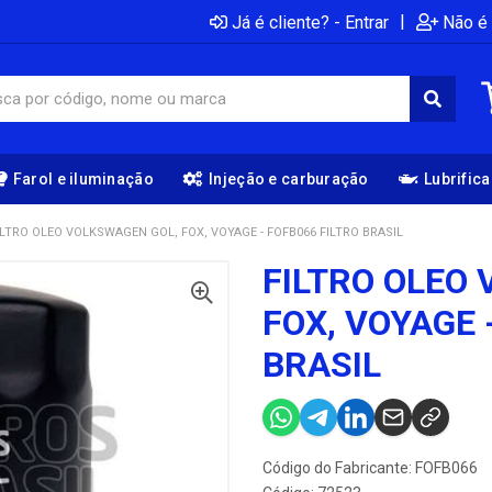
|
Já é cliente? - Entrar
Não é 
Farol e iluminação
Injeção e carburação
Lubrific
ILTRO OLEO VOLKSWAGEN GOL, FOX, VOYAGE - FOFB066 FILTRO BRASIL
FILTRO OLEO
FOX, VOYAGE 
BRASIL
Código do Fabricante: FOFB066