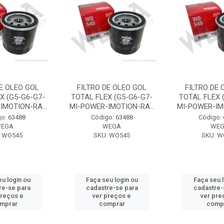
DE OLEO GOL
FILTRO DE OLEO GOL
FILTRO DE 
X (G5-G6-G7-
TOTAL FLEX (G5-G6-G7-
TOTAL FLEX 
IMOTION-RA...
MI-POWER-IMOTION-RA...
MI-POWER-IMO
o: 63488
Código: 63488
Código:
EGA
WEGA
WE
: WO545
SKU: WO545
SKU: W
u login ou
Faça seu login ou
Faça seu 
re-se para
cadastre-se para
cadastre-
preços e
ver preços e
ver pre
mprar
comprar
comp