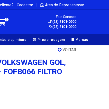
|
cliente? - Cadastrar
Área do Representante
Fale Conosco
0
(28) 2101-0900
(28) 2101-0900
antes e quimicos
Pneu e rodagem
Marcas
VOLTAR
 VOLKSWAGEN GOL,
- FOFB066 FILTRO