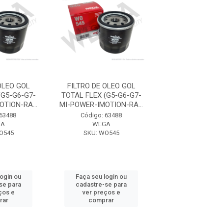
OLEO GOL
FILTRO DE OLEO GOL
FILTRO DE OL
(G5-G6-G7-
TOTAL FLEX (G5-G6-G7-
TOTAL FLEX (G
TION-RA...
MI-POWER-IMOTION-RA...
MI-POWER-IMOTI
 63488
Código: 63488
Código: 63
GA
WEGA
WEGA
O545
SKU: WO545
SKU: WO5
login ou
Faça seu login ou
Faça seu log
se para
cadastre-se para
cadastre-se 
ços e
ver preços e
ver preços
rar
comprar
comprar