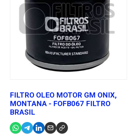
FILTRO OLEO MOTOR GM ONIX,
MONTANA - FOFB067 FILTRO
BRASIL