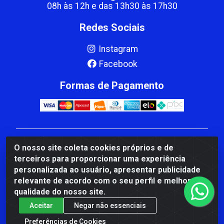
08h às 12h e das 13h30 às 17h30
Redes Sociais
Instagram
Facebook
Formas de Pagamento
CBP MACEDO COMERCIO PEÇAS LTDA Matriz - av
O nosso site coleta cookies próprios e de
Mauro Miranda Madureira, 1249 - Coramara , Cachoeiro
terceiros para proporcionar uma experiência
de Itapemirim/ES - CEP 29.311-310 - CNPJ
personalizada ao usuário, apresentar publicidade
00.502.680/0001-41
relevante de acordo com o seu perfil e melhorar a
qualidade do nosso site.
Aceitar
Negar não essenciais
Preferências de Cookies