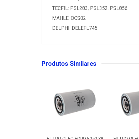
TECFIL: PSL283, PSL352, PSL856
MAHLE: OCS02
DELPHI: DELEFL745
Produtos Similares
LEO FORD F250 39
FILTRO OLEO FORD F250 39
FILTRO OLE