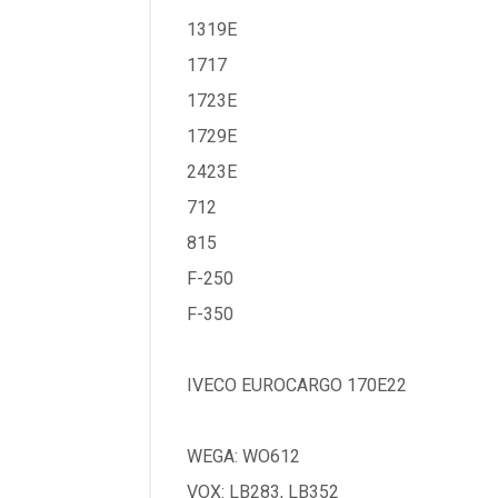
1319E
1717
1723E
1729E
2423E
712
815
F-250
F-350
IVECO EUROCARGO 170E22
WEGA: WO612
VOX: LB283, LB352