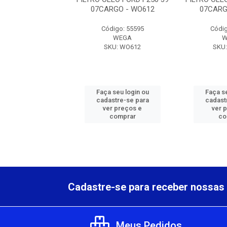
RGO - WO612
07CARGO - WO612
07CARG
digo: 55595
Código: 55595
Códig
WEGA
WEGA
W
KU: WO612
SKU: WO612
SKU
 seu login ou
Faça seu login ou
Faça se
astre-se para
cadastre-se para
cadast
er preços e
ver preços e
ver 
comprar
comprar
co
Cadastre-se para receber nossas 
Meus Pedidos