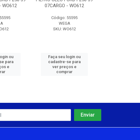
- WO612
07CARGO - WO612
07CARGO - 
 55595
Código: 55595
Código: 55
GA
WEGA
WEGA
O612
SKU: WO612
SKU: WO6
login ou
Faça seu login ou
Faça seu log
se para
cadastre-se para
cadastre-se 
ços e
ver preços e
ver preços
rar
comprar
comprar