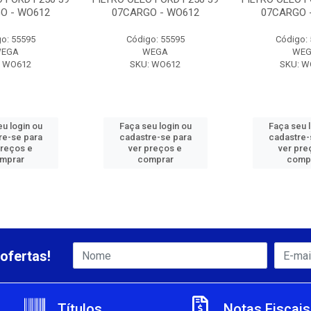
O - WO612
07CARGO - WO612
07CARGO 
o: 55595
Código: 55595
Código:
EGA
WEGA
WE
: WO612
SKU: WO612
SKU: W
u login ou
Faça seu login ou
Faça seu 
re-se para
cadastre-se para
cadastre-
preços e
ver preços e
ver pre
mprar
comprar
comp
ofertas!
Títulos
Notas Fiscais