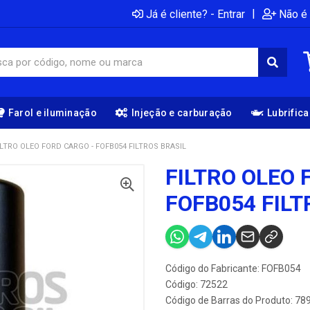
|
Já é cliente? - Entrar
Não é 
Farol e iluminação
Injeção e carburação
Lubrific
ILTRO OLEO FORD CARGO - FOFB054 FILTROS BRASIL
FILTRO OLEO 
FOFB054 FILT
Código do Fabricante: FOFB054
Código: 72522
Código de Barras do Produto: 7