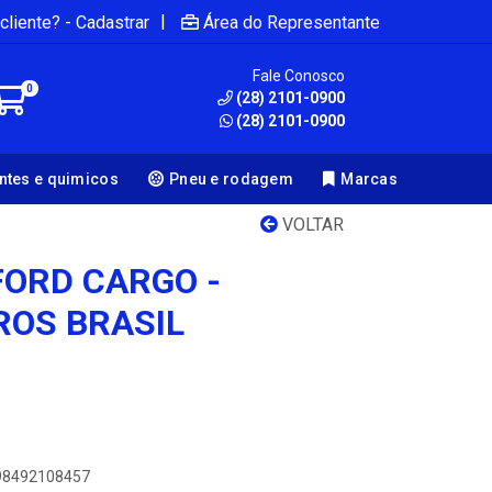
|
cliente? - Cadastrar
Área do Representante
Fale Conosco
0
(28) 2101-0900
(28) 2101-0900
antes e quimicos
Pneu e rodagem
Marcas
VOLTAR
FORD CARGO -
ROS BRASIL
898492108457