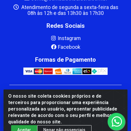
Atendimento de segunda a sexta-feira das
08h às 12h e das 13h30 às 17h30
Redes Sociais
Instagram
Facebook
Formas de Pagamento
CBP MACEDO COMERCIO PEÇAS LTDA Matriz - av
O nosso site coleta cookies próprios e de
Mauro Miranda Madureira, 1249 - Coramara , Cachoeiro
terceiros para proporcionar uma experiência
de Itapemirim/ES - CEP 29.311-310 - CNPJ
personalizada ao usuário, apresentar publicidade
00.502.680/0001-41
relevante de acordo com o seu perfil e melhorar a
qualidade do nosso site.
Aceitar
Negar não essenciais