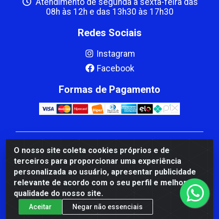
Atendimento de segunda a sexta-feira das
08h às 12h e das 13h30 às 17h30
Redes Sociais
Instagram
Facebook
Formas de Pagamento
CBP MACEDO COMERCIO PEÇAS LTDA Matriz - av
O nosso site coleta cookies próprios e de
Mauro Miranda Madureira, 1249 - Coramara , Cachoeiro
terceiros para proporcionar uma experiência
de Itapemirim/ES - CEP 29.311-310 - CNPJ
personalizada ao usuário, apresentar publicidade
00.502.680/0001-41
relevante de acordo com o seu perfil e melhorar a
qualidade do nosso site.
Aceitar
Negar não essenciais