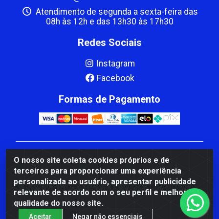
Atendimento de segunda a sexta-feira das
08h às 12h e das 13h30 às 17h30
Redes Sociais
Instagram
Facebook
Formas de Pagamento
CBP MACEDO COMERCIO PEÇAS LTDA Matriz - av
O nosso site coleta cookies próprios e de
Mauro Miranda Madureira, 1249 - Coramara , Cachoeiro
terceiros para proporcionar uma experiência
de Itapemirim/ES - CEP 29.311-310 - CNPJ
personalizada ao usuário, apresentar publicidade
00.502.680/0001-41
relevante de acordo com o seu perfil e melhorar a
qualidade do nosso site.
Aceitar
Negar não essenciais