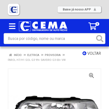
Baixe já nosso APP
0
VOLTAR
INÍCIO
ELETRICA
PROVISORIA
FAROL H7/H1 GOL G3 99> SAVEIRO G3 00> VW