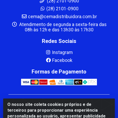
(28) 2101-0900
(28) 2101-0900
cema@cemadistribuidora.com.br
Atendimento de segunda a sexta-feira das
08h às 12h e das 13h30 às 17h30
Redes Sociais
Instagram
Facebook
Formas de Pagamento
CBP MACEDO COMERCIO PEÇAS LTDA Matriz - av
O nosso site coleta cookies próprios e de
Mauro Miranda Madureira, 1249 - Coramara , Cachoeiro
terceiros para proporcionar uma experiência
de Itapemirim/ES - CEP 29.311-310 - CNPJ
personalizada ao usuário, apresentar publicidade