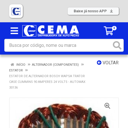
Baixe já nosso APP
0
VOLTAR
INÍCIO
ALTERNADOR (COMPONENTES)
ESTATOR
ESTATOR DE ALTERNADOR BOSCH WAPSA TRATOR
CASE CUMMINS 90 AMPERES 24 VOLTS - AUTOMAX
30136