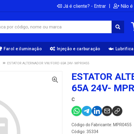
|
Já é cliente? - Entrar
Não é 
Farol e iluminação
Injeção e carburação
Lubrific
R
ESTATOR ALTERNADOR VW/FORD 65A 24V- MPR0455
ESTATOR AL
65A 24V- MP
C
Código do Fabricante: MPR0455
Código: 35334