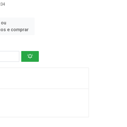
334
 ou
ços e comprar