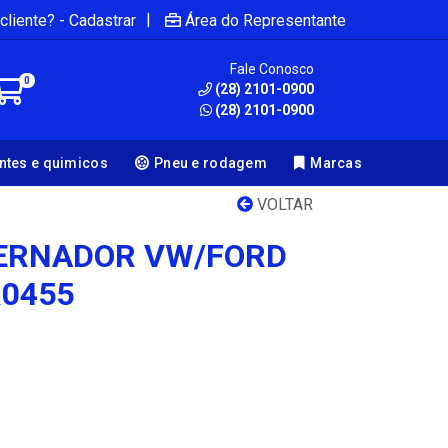
|
cliente? - Cadastrar
Área do Representante
Fale Conosco
0
(28) 2101-0900
(28) 2101-0900
antes e quimicos
Pneu e rodagem
Marcas
VOLTAR
TERNADOR VW/FORD
R0455