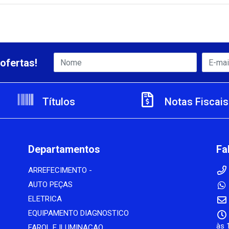
ofertas!
Títulos
Notas Fiscais
Departamentos
Fa
ARREFECIMENTO -
AUTO PEÇAS
ELETRICA
EQUIPAMENTO DIAGNOSTICO
às 
FAROL E ILUMINACAO