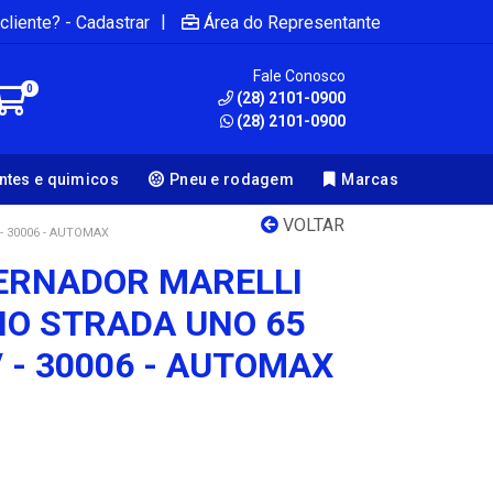
|
cliente? - Cadastrar
Área do Representante
Fale Conosco
0
(28) 2101-0900
(28) 2101-0900
antes e quimicos
Pneu e rodagem
Marcas
VOLTAR
- 30006 - AUTOMAX
ERNADOR MARELLI
LIO STRADA UNO 65
 - 30006 - AUTOMAX
6