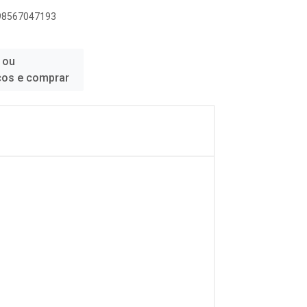
898567047193
 ou
ços e comprar