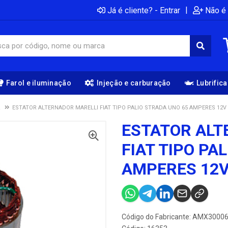
|
Já é cliente? - Entrar
Não é 
Farol e iluminação
Injeção e carburação
Lubrific
R
ESTATOR ALTERNADOR MARELLI FIAT TIPO PALIO STRADA UNO 65 AMPERES 12V 
ESTATOR ALT
FIAT TIPO PA
AMPERES 12V
Código do Fabricante: AMX3000