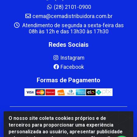
(28) 2101-0900
cema@cemadistribuidora.com.br
Atendimento de segunda a sexta-feira das
08h às 12h e das 13h30 às 17h30
Redes Sociais
Instagram
Facebook
Formas de Pagamento
CBP MACEDO COMERCIO PEÇAS LTDA Matriz - av
O nosso site coleta cookies próprios e de
Mauro Miranda Madureira, 1249 - Coramara , Cachoeiro
terceiros para proporcionar uma experiência
de Itapemirim/ES - CEP 29.311-310 - CNPJ
personalizada ao usuário, apresentar publicidade
00.502.680/0001-41