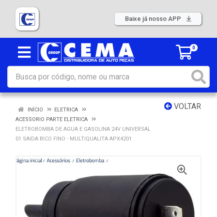
Baixe já nosso APP
0
VOLTAR
INÍCIO
ELETRICA
ACESSORIO PARTE ELETRICA
ELETROBOMBA DE AGUA E GASOLINA 24V UNIVERSAL
01 SAIDA BICO FINO - MULTIQUALITA APX4201