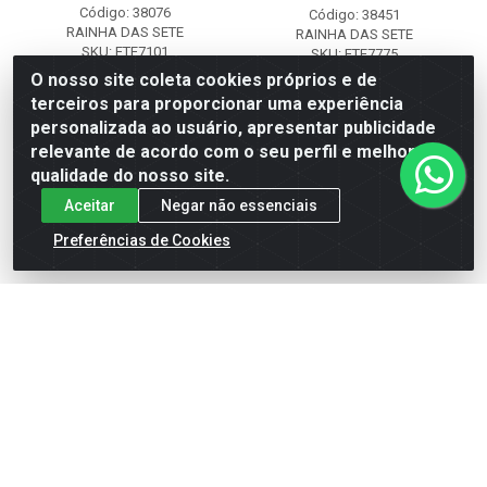
Código: 38076
Código: 38451
RAINHA DAS SETE
RAINHA DAS SETE
SKU: ETE7101
SKU: ETE7775
O nosso site coleta cookies próprios e de
terceiros para proporcionar uma experiência
Faça seu login ou
Faça seu login ou
personalizada ao usuário, apresentar publicidade
cadastre-se para
cadastre-se para
ver preços e
ver preços e
relevante de acordo com o seu perfil e melhorar a
comprar
comprar
qualidade do nosso site.
Aceitar
Negar não essenciais
Preferências de Cookies