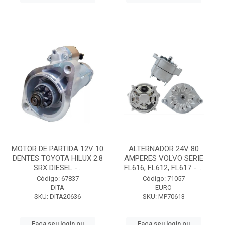
MOTOR DE PARTIDA 12V 10
ALTERNADOR 24V 80
DENTES TOYOTA HILUX 2.8
AMPERES VOLVO SERIE
SRX DIESEL -...
FL616, FL612, FL617 - ...
Código: 67837
Código: 71057
DITA
EURO
SKU: DITA20636
SKU: MP70613
Faça seu login ou
Faça seu login ou