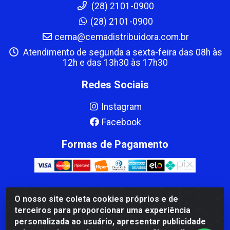
(28) 2101-0900
(28) 2101-0900
cema@cemadistribuidora.com.br
Atendimento de segunda a sexta-feira das 08h às
12h e das 13h30 às 17h30
Redes Sociais
Instagram
Facebook
Formas de Pagamento
O nosso site coleta cookies próprios e de
CBP MACEDO COMERCIO PEÇAS LTDA Matriz - av Mauro
terceiros para proporcionar uma experiência
Miranda Madureira, 1249 - Coramara , Cachoeiro de
personalizada ao usuário, apresentar publicidade
Itapemirim/ES - CEP 29.311-310 - CNPJ 00.502.680/0001-41