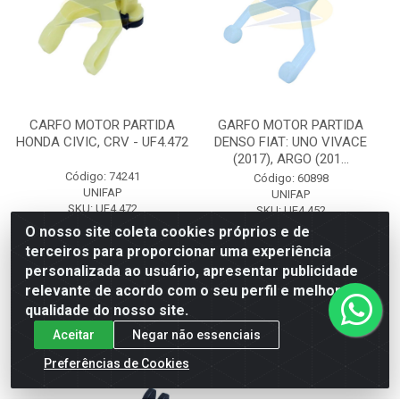
CARFO MOTOR PARTIDA
GARFO MOTOR PARTIDA
HONDA CIVIC, CRV - UF4.472
DENSO FIAT: UNO VIVACE
(2017), ARGO (201...
Código: 74241
Código: 60898
UNIFAP
UNIFAP
SKU: UF4.472
SKU: UF4.452
O nosso site coleta cookies próprios e de
terceiros para proporcionar uma experiência
Faça seu login ou
Faça seu login ou
personalizada ao usuário, apresentar publicidade
cadastre-se para
cadastre-se para
ver preços e
ver preços e
relevante de acordo com o seu perfil e melhorar a
comprar
comprar
qualidade do nosso site.
Aceitar
Negar não essenciais
Preferências de Cookies