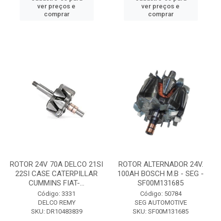
ver preços e
ver preços e
comprar
comprar
ROTOR 24V 70A DELCO 21SI
ROTOR ALTERNADOR 24V.
22SI CASE CATERPILLAR
100AH BOSCH M.B - SEG -
CUMMINS FIAT-...
SF00M131685
Código: 3331
Código: 50784
DELCO REMY
SEG AUTOMOTIVE
SKU: DR10483839
SKU: SF00M131685