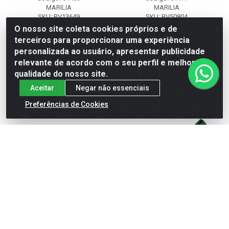
MARILIA
MARILIA
SKU: RV13649
SKU: RV50804
O nosso site coleta cookies próprios e de
terceiros para proporcionar uma experiência
Faça seu login ou
Faça seu login ou
personalizada ao usuário, apresentar publicidade
cadastre-se para
cadastre-se para
ver preços e
ver preços e
relevante de acordo com o seu perfil e melhorar a
comprar
comprar
qualidade do nosso site.
Aceitar
Negar não essenciais
Preferências de Cookies
ROTOR ALTERNADOR
ROTOR ALTERNADOR