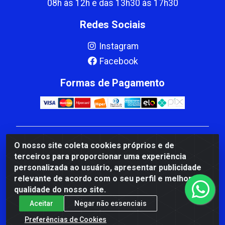
08h às 12h e das 13h30 às 17h30
Redes Sociais
Instagram
Facebook
Formas de Pagamento
CBP MACEDO COMERCIO PEÇAS LTDA Matriz - av
O nosso site coleta cookies próprios e de
Mauro Miranda Madureira, 1249 - Coramara , Cachoeiro
terceiros para proporcionar uma experiência
de Itapemirim/ES - CEP 29.311-310 - CNPJ
personalizada ao usuário, apresentar publicidade
00.502.680/0001-41
relevante de acordo com o seu perfil e melhorar a
qualidade do nosso site.
Aceitar
Negar não essenciais
Preferências de Cookies