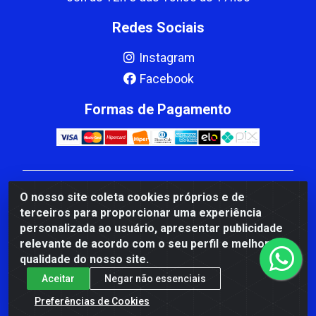
Redes Sociais
Instagram
Facebook
Formas de Pagamento
CBP MACEDO COMERCIO PEÇAS LTDA Matriz - av
O nosso site coleta cookies próprios e de
Mauro Miranda Madureira, 1249 - Coramara , Cachoeiro
terceiros para proporcionar uma experiência
de Itapemirim/ES - CEP 29.311-310 - CNPJ
personalizada ao usuário, apresentar publicidade
00.502.680/0001-41
relevante de acordo com o seu perfil e melhorar a
qualidade do nosso site.
Aceitar
Negar não essenciais
Preferências de Cookies