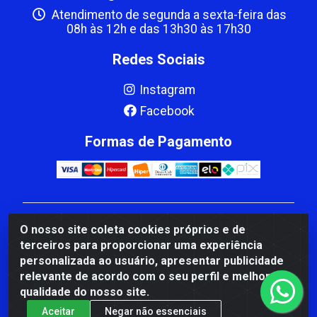
Atendimento de segunda a sexta-feira das
08h às 12h e das 13h30 às 17h30
Redes Sociais
Instagram
Facebook
Formas de Pagamento
CBP MACEDO COMERCIO PEÇAS LTDA Matriz - av
O nosso site coleta cookies próprios e de
Mauro Miranda Madureira, 1249 - Coramara , Cachoeiro
terceiros para proporcionar uma experiência
de Itapemirim/ES - CEP 29.311-310 - CNPJ
personalizada ao usuário, apresentar publicidade
00.502.680/0001-41
relevante de acordo com o seu perfil e melhorar a
qualidade do nosso site.
Aceitar
Negar não essenciais