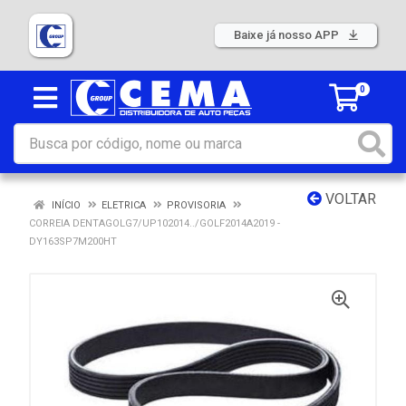
Baixe já nosso APP
0
VOLTAR
INÍCIO
ELETRICA
PROVISORIA
CORREIA DENTAGOLG7/UP102014../GOLF2014A2019 -
DY163SP7M200HT