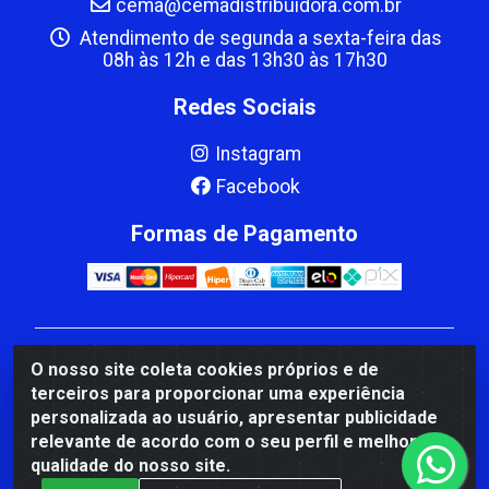
cema@cemadistribuidora.com.br
Atendimento de segunda a sexta-feira das
08h às 12h e das 13h30 às 17h30
Redes Sociais
Instagram
Facebook
Formas de Pagamento
CBP MACEDO COMERCIO PEÇAS LTDA Matriz - av
O nosso site coleta cookies próprios e de
Mauro Miranda Madureira, 1249 - Coramara , Cachoeiro
terceiros para proporcionar uma experiência
de Itapemirim/ES - CEP 29.311-310 - CNPJ
personalizada ao usuário, apresentar publicidade
00.502.680/0001-41
relevante de acordo com o seu perfil e melhorar a
qualidade do nosso site.