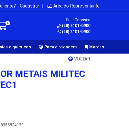
|
cliente? - Cadastrar
Área do Representante
Fale Conosco
0
(28) 2101-0900
(28) 2101-0900
antes e quimicos
Pneu e rodagem
Marcas
VOLTAR
OR METAIS MILITEC
TEC1
898955824139