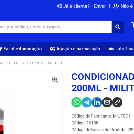
|
Já é cliente? - Entrar
Não é 
Farol e iluminação
Injeção e carburação
Lubrific
DOR METAIS MILITEC 200ML - MILITEC1
CONDICIONAD
200ML - MILI
Código do Fabricante: MILITEC1
Código: 16108
Código de Barras do Produto: 7