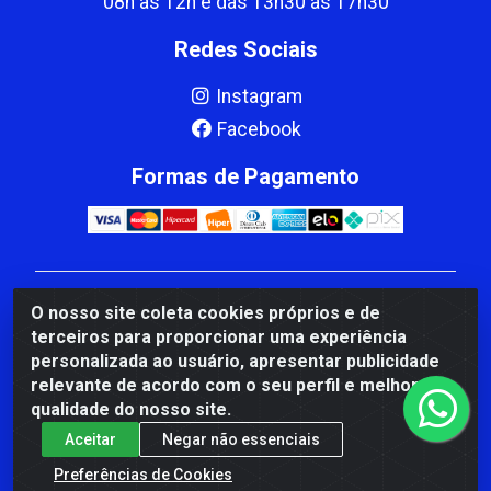
08h às 12h e das 13h30 às 17h30
Redes Sociais
Instagram
Facebook
Formas de Pagamento
CBP MACEDO COMERCIO PEÇAS LTDA Matriz - av
O nosso site coleta cookies próprios e de
Mauro Miranda Madureira, 1249 - Coramara , Cachoeiro
terceiros para proporcionar uma experiência
de Itapemirim/ES - CEP 29.311-310 - CNPJ
personalizada ao usuário, apresentar publicidade
00.502.680/0001-41
relevante de acordo com o seu perfil e melhorar a
qualidade do nosso site.
Aceitar
Negar não essenciais
Preferências de Cookies