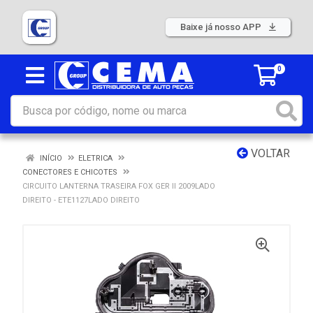
Baixe já nosso APP
0
VOLTAR
INÍCIO
ELETRICA
CONECTORES E CHICOTES
CIRCUITO LANTERNA TRASEIRA FOX GER II 2009LADO
DIREITO - ETE1127LADO DIREITO