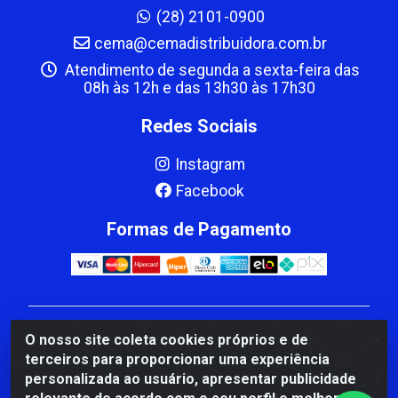
(28) 2101-0900
cema@cemadistribuidora.com.br
Atendimento de segunda a sexta-feira das
08h às 12h e das 13h30 às 17h30
Redes Sociais
Instagram
Facebook
Formas de Pagamento
CBP MACEDO COMERCIO PEÇAS LTDA Matriz - av
O nosso site coleta cookies próprios e de
Mauro Miranda Madureira, 1249 - Coramara , Cachoeiro
terceiros para proporcionar uma experiência
de Itapemirim/ES - CEP 29.311-310 - CNPJ
personalizada ao usuário, apresentar publicidade
00.502.680/0001-41