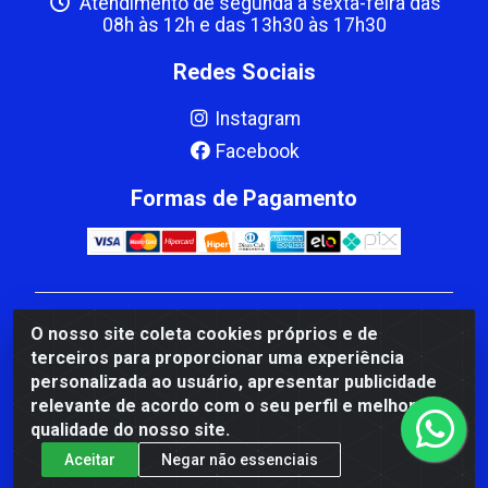
Atendimento de segunda a sexta-feira das
08h às 12h e das 13h30 às 17h30
Redes Sociais
Instagram
Facebook
Formas de Pagamento
CBP MACEDO COMERCIO PEÇAS LTDA Matriz - av
O nosso site coleta cookies próprios e de
Mauro Miranda Madureira, 1249 - Coramara , Cachoeiro
terceiros para proporcionar uma experiência
de Itapemirim/ES - CEP 29.311-310 - CNPJ
personalizada ao usuário, apresentar publicidade
00.502.680/0001-41
relevante de acordo com o seu perfil e melhorar a
qualidade do nosso site.
Aceitar
Negar não essenciais