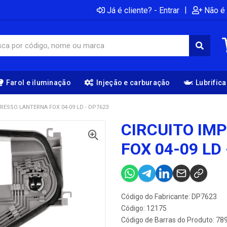
|
Já é cliente? - Entrar
Não é 
Farol e iluminação
Injeção e carburação
Lubrific
RESSO LANTERNA FOX 04-09 LD - DP7623
CIRCUITO IM
FOX 04-09 LD
Código do Fabricante: DP7623
Código: 12175
Código de Barras do Produto: 7