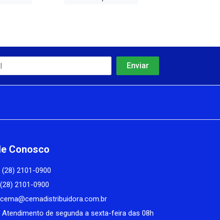
le Conosco
(28) 2101-0900
(28) 2101-0900
cema@cemadistribuidora.com.br
Atendimento de segunda a sexta-feira das 08h