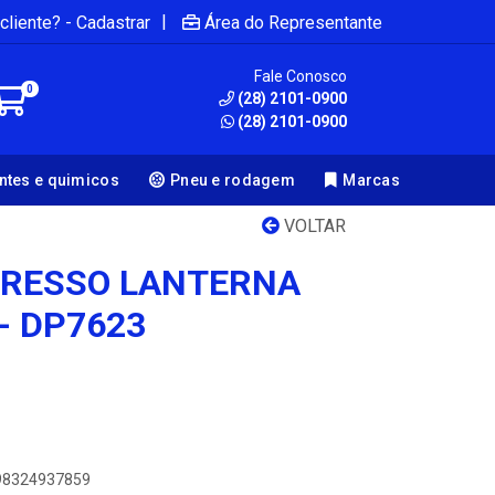
|
cliente? - Cadastrar
Área do Representante
Fale Conosco
0
(28) 2101-0900
(28) 2101-0900
antes e quimicos
Pneu e rodagem
Marcas
VOLTAR
PRESSO LANTERNA
 - DP7623
898324937859