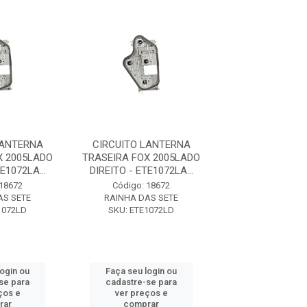
LANTERNA
CIRCUITO LANTERNA
CIRCUITO LA
X 2005LADO
TRASEIRA FOX 2005LADO
TRASEIRA FOX 
E1072LA...
DIREITO - ETE1072LA...
DIREITO - ETE1
 18672
Código: 18672
Código: 18
AS SETE
RAINHA DAS SETE
RAINHA DAS 
1072LD
SKU: ETE1072LD
SKU: ETE10
login ou
Faça seu login ou
Faça seu log
se para
cadastre-se para
cadastre-se 
ços e
ver preços e
ver preços
rar
comprar
comprar