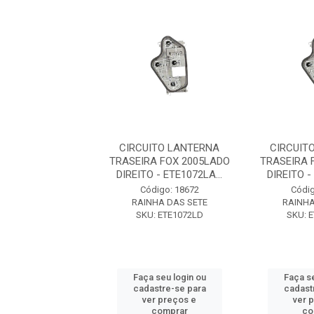
ITO LANTERNA
CIRCUITO LANTERNA
CIRCUIT
A FOX 2005LADO
TRASEIRA FOX 2005LADO
TRASEIRA 
 - ETE1072LA...
DIREITO - ETE1072LA...
DIREITO -
digo: 18672
Código: 18672
Códig
NHA DAS SETE
RAINHA DAS SETE
RAINHA
: ETE1072LD
SKU: ETE1072LD
SKU: 
 seu login ou
Faça seu login ou
Faça se
astre-se para
cadastre-se para
cadast
er preços e
ver preços e
ver 
comprar
comprar
co