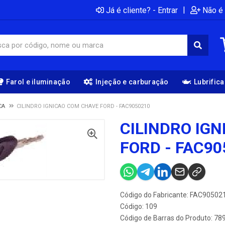
|
Já é cliente? - Entrar
Não é 
Farol e iluminação
Injeção e carburação
Lubrific
CA
CILINDRO IGNICAO COM CHAVE FORD - FAC9050210
CILINDRO IG
FORD - FAC90
Código do Fabricante: FAC90502
Código: 109
Código de Barras do Produto: 7