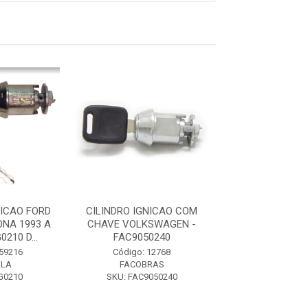
NICAO FORD
CILINDRO IGNICAO COM
CILINDRO IGNI
NA 1993 A
CHAVE VOLKSWAGEN -
ESCORT VERONA
0210 D...
FAC9050240
2006 - LCG021
 59216
Código: 12768
Código: 59
ULA
FACOBRAS
D PAULA
G0210
SKU: FAC9050240
SKU: LCG0