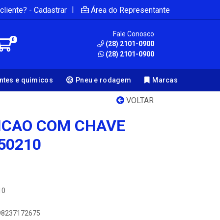
|
cliente? - Cadastrar
Área do Representante
Fale Conosco
0
(28) 2101-0900
(28) 2101-0900
antes e quimicos
Pneu e rodagem
Marcas
VOLTAR
NICAO COM CHAVE
50210
10
898237172675