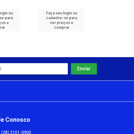
login ou
Faça seu login ou
Faça seu log
se para
cadastre-se para
cadastre-se 
ços e
ver preços e
ver preços
rar
comprar
comprar
le Conosco
(28) 2101-0900