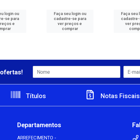
u login ou
Faça seu login ou
Faça seu 
re-se para
cadastre-se para
cadastre-
preços e
ver preços e
ver pre
mprar
comprar
comp
ofertas!
Títulos
Notas Fiscais
Departamentos
Fa
ARREFECIMENTO -