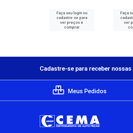
 seu login ou
Faça seu login ou
Faça se
astre-se para
cadastre-se para
cadast
er preços e
ver preços e
ver 
comprar
comprar
co
Cadastre-se para receber nossas 
Meus Pedidos