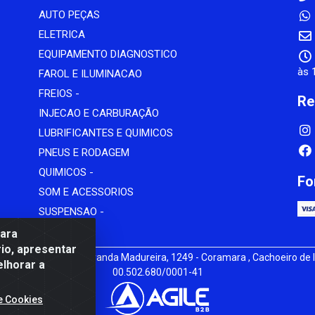
AUTO PEÇAS
ELETRICA
EQUIPAMENTO DIAGNOSTICO
às 
FAROL E ILUMINACAO
FREIOS -
Re
INJECAO E CARBURAÇÃO
LUBRIFICANTES E QUIMICOS
PNEUS E RODAGEM
QUIMICOS -
Fo
SOM E ACESSORIOS
SUSPENSAO -
para
io, apresentar
iz - av Mauro Miranda Madureira, 1249 - Coramara , Cachoeiro de I
elhorar a
00.502.680/0001-41
e Cookies