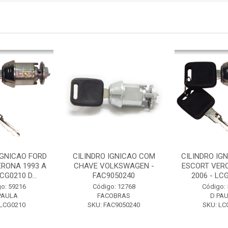
IGNICAO FORD
CILINDRO IGNICAO COM
CILINDRO IG
ERONA 1993 A
CHAVE VOLKSWAGEN -
ESCORT VERO
CG0210 D...
FAC9050240
2006 - LCG
o: 59216
Código: 12768
Código:
PAULA
FACOBRAS
D PA
 LCG0210
SKU: FAC9050240
SKU: LC