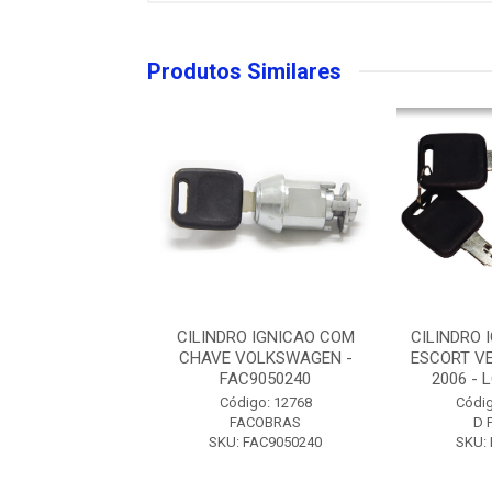
Produtos Similares
O IGNICAO FORD
CILINDRO IGNICAO COM
CILINDRO 
 VERONA 1993 A
CHAVE VOLKSWAGEN -
ESCORT V
- LCG0210 D...
FAC9050240
2006 - L
digo: 59216
Código: 12768
Códig
D PAULA
FACOBRAS
D 
U: LCG0210
SKU: FAC9050240
SKU: