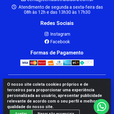
Atendimento de segunda a sexta-feira das
08h às 12h e das 13h30 às 17h30
Redes Sociais
Instagram
Facebook
Formas de Pagamento
CBP MACEDO COMERCIO PEÇAS LTDA Matriz - av
O nosso site coleta cookies próprios e de
Mauro Miranda Madureira, 1249 - Coramara , Cachoeiro
terceiros para proporcionar uma experiência
de Itapemirim/ES - CEP 29.311-310 - CNPJ
personalizada ao usuário, apresentar publicidade
00.502.680/0001-41
relevante de acordo com o seu perfil e melhorar a
qualidade do nosso site.
Aceitar
Negar não essenciais