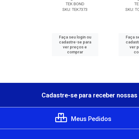
TECBRIL
TEK BOND
TE
 TCB592.0150
SKU: TEK7373
SKU: T
 seu login ou
Faça seu login ou
Faça se
astre-se para
cadastre-se para
cadast
er preços e
ver preços e
ver 
comprar
comprar
co
Cadastre-se para receber nossas 
Meus Pedidos