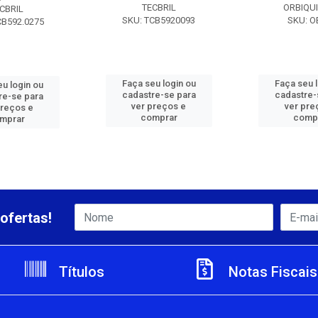
TECBRIL
ORBIQU
CBRIL
SKU: TCB5920093
SKU: O
CB592.0275
Faça seu login ou
Faça seu 
u login ou
cadastre-se para
cadastre-
re-se para
ver preços e
ver pre
preços e
comprar
comp
mprar
ofertas!
Títulos
Notas Fiscais