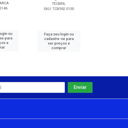
IMICA
TECBRIL
TEK BON
B146
SKU: TCB592.0150
SKU: TEK7
login ou
Faça seu login ou
Faça seu log
se para
cadastre-se para
cadastre-se 
ços e
ver preços e
ver preços
rar
comprar
comprar