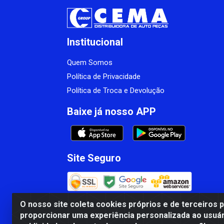
Institucional
Quem Somos
Política de Privacidade
Política de Troca e Devolução
Baixe já nosso APP
Site Seguro
O nosso site coleta cookies próprios e de terceiros 
proporcionar uma experiência personalizada ao usuár
CBP MACEDO COMERCIO PEÇAS LTDA Matr