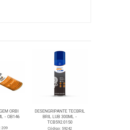
GEM ORBI
DESENGRIPANTE TECBRIL
DESENGRIPANTE
L - OB146
BRIL LUB 300ML -
300ML TEKSPR
TCB592.0150
BOND DTL7
: 209
Código: 59242
Código: 53