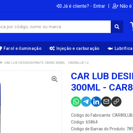
|
Já é cliente? - Entrar
Não é 
Farol e iluminação
Injeção e carburação
Lubrific
CAR LUB DESINGRIPANTE CAR80 300ML - CAR80LUB-12
CAR LUB DES
300ML - CAR
Código do Fabricante: CAR80LUB
Código: 65864
Código de Barras do Produto: 7