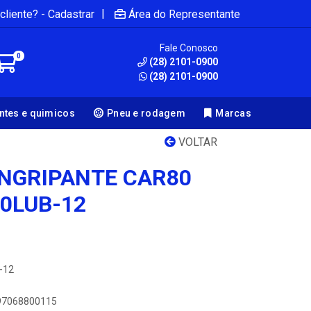
|
cliente? - Cadastrar
Área do Representante
Fale Conosco
0
(28) 2101-0900
(28) 2101-0900
antes e quimicos
Pneu e rodagem
Marcas
VOLTAR
INGRIPANTE CAR80
80LUB-12
-12
897068800115