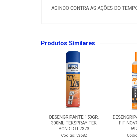
AGINDO CONTRA AS AÇÕES DO TEMPO.
Produtos Similares
IPANTE TECBRIL
DESENGRIPANTE 150GR.
DESENGRIP
 LUB 300ML -
300ML TEKSPRAY TEK
FIT NOV
B592.0150
BOND DTL7373
59
digo: 59242
Código: 53682
Códig