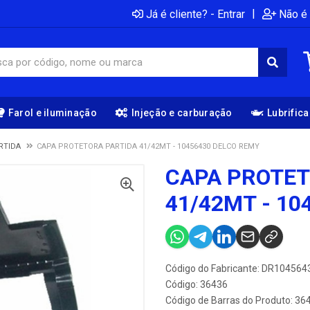
|
Já é cliente? - Entrar
Não é 
Farol e iluminação
Injeção e carburação
Lubrific
RTIDA
CAPA PROTETORA PARTIDA 41/42MT - 10456430 DELCO REMY
CAPA PROTET
41/42MT - 10
Código do Fabricante: DR104564
Código: 36436
Código de Barras do Produto: 36