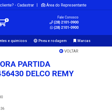
|
cliente? - Cadastrar
Área do Representante
Fale Conosco
0
(28) 2101-0900
(28) 2101-0900
antes e quimicos
Pneu e rodagem
Marcas
VOLTAR
ORA PARTIDA
456430 DELCO REMY
30
436