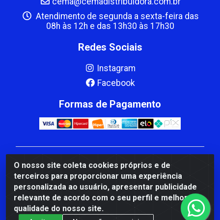
cema@cemadistribuidora.com.br
Atendimento de segunda a sexta-feira das
08h às 12h e das 13h30 às 17h30
Redes Sociais
Instagram
Facebook
Formas de Pagamento
CBP MACEDO COMERCIO PEÇAS LTDA Matriz - av
O nosso site coleta cookies próprios e de
Mauro Miranda Madureira, 1249 - Coramara , Cachoeiro
terceiros para proporcionar uma experiência
de Itapemirim/ES - CEP 29.311-310 - CNPJ
personalizada ao usuário, apresentar publicidade
00.502.680/0001-41
relevante de acordo com o seu perfil e melhorar a
qualidade do nosso site.