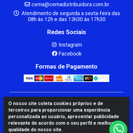
cema@cemadistribuidora.com.br
Atendimento de segunda a sexta-feira das
08h às 12h e das 13h30 às 17h30
Redes Sociais
Instagram
Facebook
Formas de Pagamento
CBP MACEDO COMERCIO PEÇAS LTDA Matriz - av
O nosso site coleta cookies próprios e de
Mauro Miranda Madureira, 1249 - Coramara , Cachoeiro
terceiros para proporcionar uma experiência
de Itapemirim/ES - CEP 29.311-310 - CNPJ
personalizada ao usuário, apresentar publicidade
00.502.680/0001-41
relevante de acordo com o seu perfil e melhorar a
qualidade do nosso site.