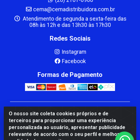
cema@cemadistribuidora.com.br
Atendimento de segunda a sexta-feira das
08h às 12h e das 13h30 às 17h30
Redes Sociais
Instagram
Facebook
Formas de Pagamento
CBP MACEDO COMERCIO PEÇAS LTDA Matriz - av
O nosso site coleta cookies próprios e de
Mauro Miranda Madureira, 1249 - Coramara , Cachoeiro
terceiros para proporcionar uma experiência
de Itapemirim/ES - CEP 29.311-310 - CNPJ
personalizada ao usuário, apresentar publicidade
00.502.680/0001-41
relevante de acordo com o seu perfil e melhorar a