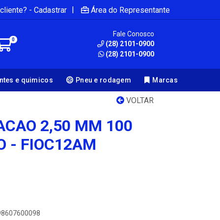
|
cliente? - Cadastrar
Área do Representante
Fale Conosco
0
(28) 2101-0900
(28) 2101-0900
antes e quimicos
Pneu e rodagem
Marcas
VOLTAR
ACAO 2,50 MM 100
 - FIOC12AM
898607600098