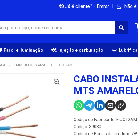
|
Já é cliente? - Entrar
Não é 
Farol e iluminação
Injeção e carburação
Lubrific
ACAO 2,50 MM 100 MTS AMARELO - FIOC12AM
CABO INSTAL
MTS AMARELO
Código do Fabricante: FIOC12AM
Código: 39030
Código de Barras do Produto: 7