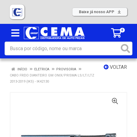
Baixe já nosso APP
0
VOLTAR
INÍCIO
ELETRICA
PROVISORIA
CABO FREIO DIANTEIRO GM ONIX/PRISMA LS/LT/LTZ
2013-2019 (IKS) - IK42130