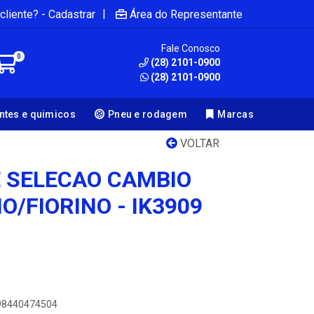
|
cliente? - Cadastrar
Área do Representante
Fale Conosco
0
(28) 2101-0900
(28) 2101-0900
antes e quimicos
Pneu e rodagem
Marcas
VOLTAR
 SELECAO CAMBIO
O/FIORINO - IK3909
898440474504