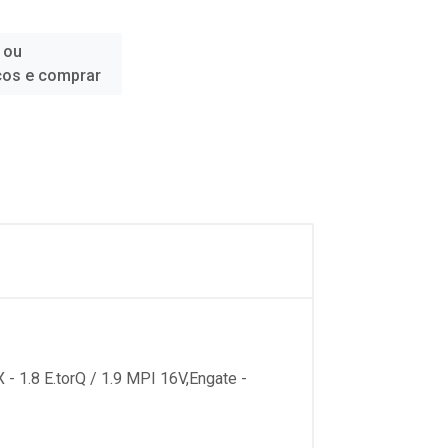
 ou
ços e comprar
- 1.8 E.torQ / 1.9 MPI 16V,Engate -