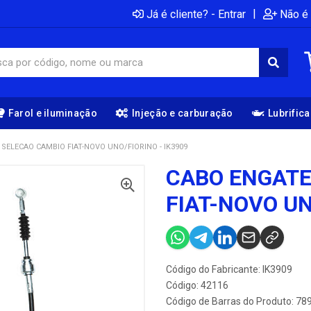
|
Já é cliente? - Entrar
Não é 
Farol e iluminação
Injeção e carburação
Lubrific
SELECAO CAMBIO FIAT-NOVO UNO/FIORINO - IK3909
CABO ENGATE
FIAT-NOVO UN
Código do Fabricante: IK3909
Código: 42116
Código de Barras do Produto: 7