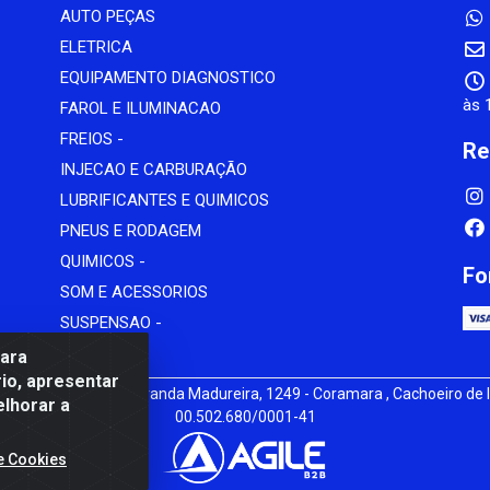
AUTO PEÇAS
ELETRICA
EQUIPAMENTO DIAGNOSTICO
às 
FAROL E ILUMINACAO
FREIOS -
Re
INJECAO E CARBURAÇÃO
LUBRIFICANTES E QUIMICOS
PNEUS E RODAGEM
QUIMICOS -
Fo
SOM E ACESSORIOS
SUSPENSAO -
para
io, apresentar
iz - av Mauro Miranda Madureira, 1249 - Coramara , Cachoeiro de I
elhorar a
00.502.680/0001-41
e Cookies