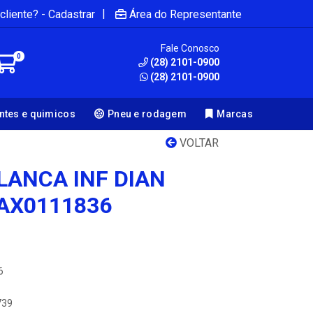
|
cliente? - Cadastrar
Área do Representante
Fale Conosco
0
(28) 2101-0900
(28) 2101-0900
antes e quimicos
Pneu e rodagem
Marcas
VOLTAR
LANCA INF DIAN
 AX0111836
6
739