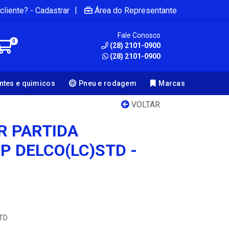
|
cliente? - Cadastrar
Área do Representante
Fale Conosco
0
(28) 2101-0900
(28) 2101-0900
antes e quimicos
Pneu e rodagem
Marcas
VOLTAR
R PARTIDA
P DELCO(LC)STD -
STD