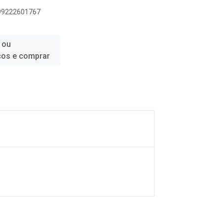
899222601767
 ou
ços e comprar