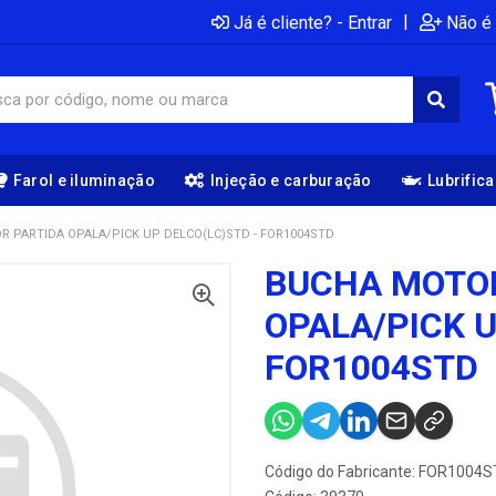
|
Já é cliente? - Entrar
Não é 
Farol e iluminação
Injeção e carburação
Lubrific
 PARTIDA OPALA/PICK UP DELCO(LC)STD - FOR1004STD
BUCHA MOTO
OPALA/PICK U
FOR1004STD
Código do Fabricante: FOR1004