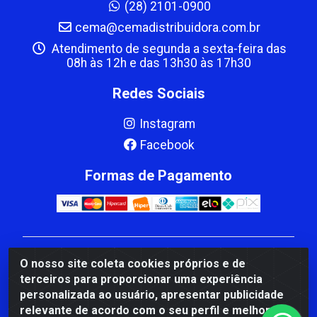
(28) 2101-0900
cema@cemadistribuidora.com.br
Atendimento de segunda a sexta-feira das
08h às 12h e das 13h30 às 17h30
Redes Sociais
Instagram
Facebook
Formas de Pagamento
CBP MACEDO COMERCIO PEÇAS LTDA Matriz - av
O nosso site coleta cookies próprios e de
Mauro Miranda Madureira, 1249 - Coramara , Cachoeiro
terceiros para proporcionar uma experiência
de Itapemirim/ES - CEP 29.311-310 - CNPJ
personalizada ao usuário, apresentar publicidade
00.502.680/0001-41
relevante de acordo com o seu perfil e melhorar a