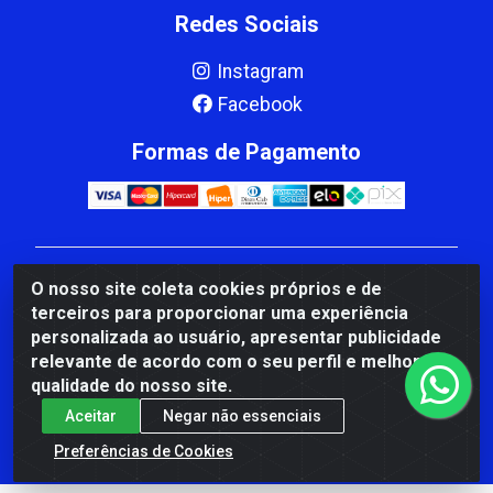
Redes Sociais
Instagram
Facebook
Formas de Pagamento
CBP MACEDO COMERCIO PEÇAS LTDA Matriz - av
O nosso site coleta cookies próprios e de
Mauro Miranda Madureira, 1249 - Coramara , Cachoeiro
terceiros para proporcionar uma experiência
de Itapemirim/ES - CEP 29.311-310 - CNPJ
personalizada ao usuário, apresentar publicidade
00.502.680/0001-41
relevante de acordo com o seu perfil e melhorar a
qualidade do nosso site.
Aceitar
Negar não essenciais
Preferências de Cookies