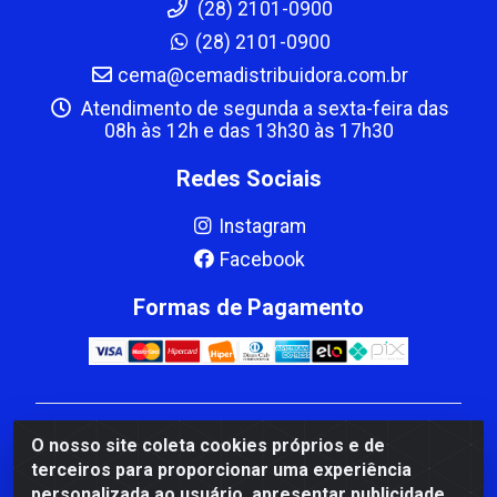
(28) 2101-0900
(28) 2101-0900
cema@cemadistribuidora.com.br
Atendimento de segunda a sexta-feira das
08h às 12h e das 13h30 às 17h30
Redes Sociais
Instagram
Facebook
Formas de Pagamento
CBP MACEDO COMERCIO PEÇAS LTDA Matriz - av
O nosso site coleta cookies próprios e de
Mauro Miranda Madureira, 1249 - Coramara , Cachoeiro
terceiros para proporcionar uma experiência
de Itapemirim/ES - CEP 29.311-310 - CNPJ
personalizada ao usuário, apresentar publicidade