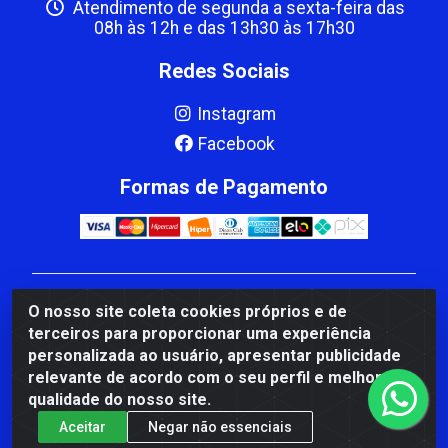
Atendimento de segunda a sexta-feira das
08h às 12h e das 13h30 às 17h30
Redes Sociais
Instagram
Facebook
Formas de Pagamento
CBP MACEDO COMERCIO PEÇAS LTDA Matriz - av
O nosso site coleta cookies próprios e de
Mauro Miranda Madureira, 1249 - Coramara , Cachoeiro
terceiros para proporcionar uma experiência
de Itapemirim/ES - CEP 29.311-310 - CNPJ
personalizada ao usuário, apresentar publicidade
00.502.680/0001-41
relevante de acordo com o seu perfil e melhorar a
qualidade do nosso site.
Aceitar
Negar não essenciais