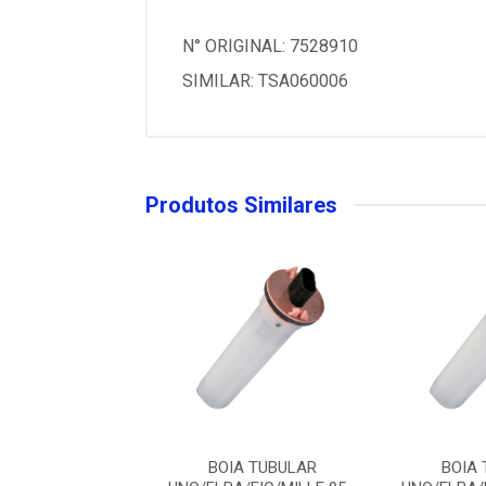
N° ORIGINAL: 7528910
SIMILAR: TSA060006
Produtos Similares
IA TUBULAR
BOIA TUBULAR
BOIA