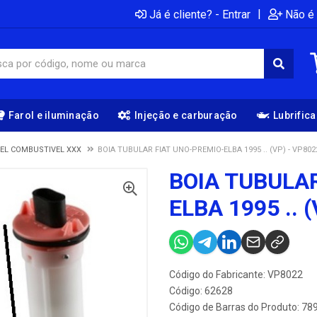
|
Já é cliente? - Entrar
Não é 
Farol e iluminação
Injeção e carburação
Lubrific
VEL COMBUSTIVEL XXX
BOIA TUBULAR FIAT UNO-PREMIO-ELBA 1995 .. (VP) - VP802
BOIA TUBULA
ELBA 1995 .. 
Código do Fabricante: VP8022
Código: 62628
Código de Barras do Produto: 7