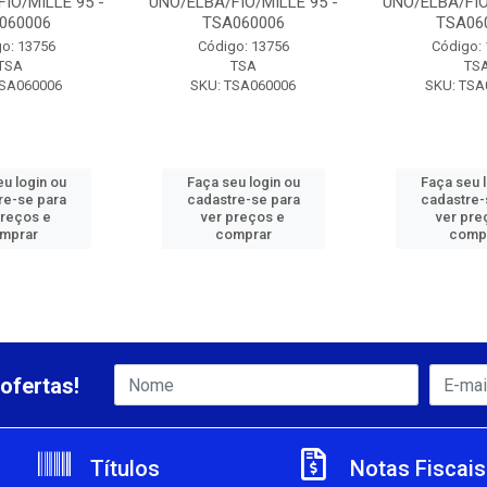
IO/MILLE 95 -
UNO/ELBA/FIO/MILLE 95 -
UNO/ELBA/FIO
060006
TSA060006
TSA06
o: 13756
Código: 13756
Código:
TSA
TSA
TS
TSA060006
SKU: TSA060006
SKU: TSA
u login ou
Faça seu login ou
Faça seu 
re-se para
cadastre-se para
cadastre-
preços e
ver preços e
ver pre
mprar
comprar
comp
ofertas!
Títulos
Notas Fiscais