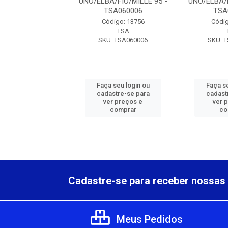
/FIO/MILLE 95 -
UNO/ELBA/FIO/MILLE 95 -
UNO/ELBA/F
SA060006
TSA060006
TSA
digo: 13756
Código: 13756
Códig
TSA
TSA
: TSA060006
SKU: TSA060006
SKU: 
 seu login ou
Faça seu login ou
Faça se
astre-se para
cadastre-se para
cadast
er preços e
ver preços e
ver 
comprar
comprar
co
Cadastre-se para receber nossas 
Meus Pedidos