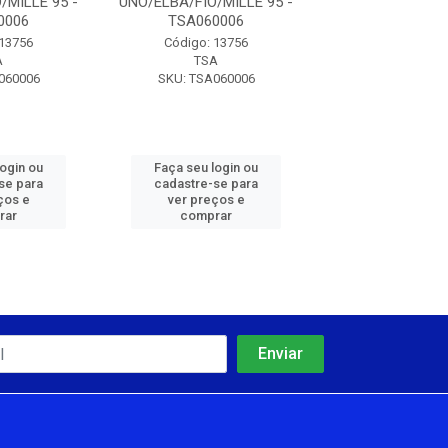
/MILLE 95 -
UNO/ELBA/FIO/MILLE 95 -
UNO/ELBA/FIO/MI
0006
TSA060006
TSA0600
 13756
Código: 13756
Código: 13
A
TSA
TSA
060006
SKU: TSA060006
SKU: TSA06
login ou
Faça seu login ou
Faça seu log
se para
cadastre-se para
cadastre-se 
ços e
ver preços e
ver preços
rar
comprar
comprar