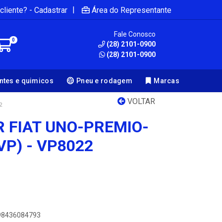
|
cliente? - Cadastrar
Área do Representante
Fale Conosco
0
(28) 2101-0900
(28) 2101-0900
antes e quimicos
Pneu e rodagem
Marcas
VOLTAR
2
R FIAT UNO-PREMIO-
(VP) - VP8022
898436084793