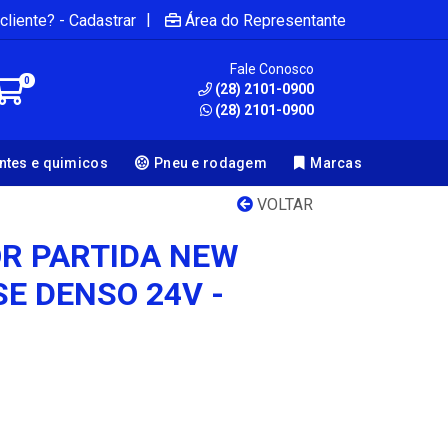
|
cliente? - Cadastrar
Área do Representante
Fale Conosco
0
(28) 2101-0900
(28) 2101-0900
antes e quimicos
Pneu e rodagem
Marcas
VOLTAR
R PARTIDA NEW
E DENSO 24V -