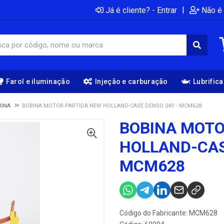
|
Já é cliente? - Entrar
Não é 
Farol e iluminação
Injeção e carburação
Lubrific
BINA
BOBINA MOTOR PARTIDA NEW HOLLAND-CASE DENSO 24V - MCM628
BOBINA MOTO
HOLLAND-CAS
MCM628
Código do Fabricante: MCM628