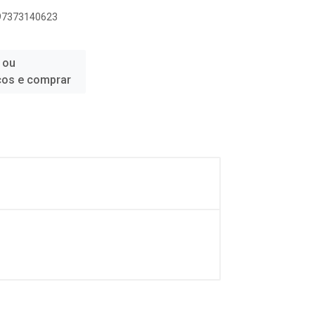
897373140623
 ou
ços e comprar