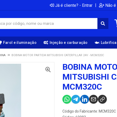
|
Já é cliente? - Entrar
Não é 
Farol e iluminação
Injeção e carburação
Lubrific
BINA
BOBINA MOTOR PARTIDA MITSUBISHI CATERPILLAR 24V - MCM320C
BOBINA MOTO
MITSUBISHI C
MCM320C
Código do Fabricante: MCM320C