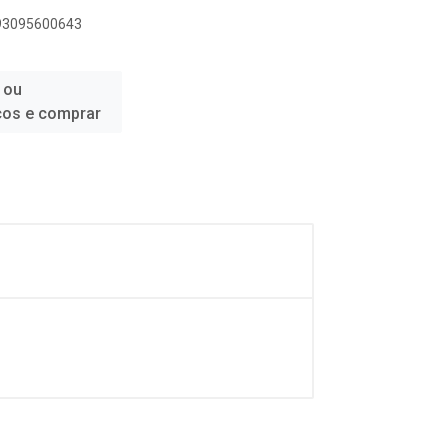
893095600643
 ou
ços e comprar