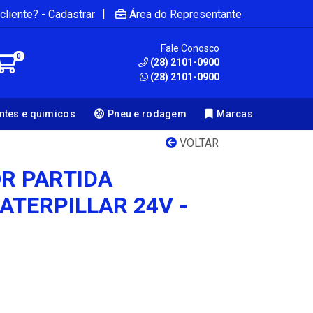
|
cliente? - Cadastrar
Área do Representante
Fale Conosco
0
(28) 2101-0900
(28) 2101-0900
antes e quimicos
Pneu e rodagem
Marcas
VOLTAR
R PARTIDA
ATERPILLAR 24V -