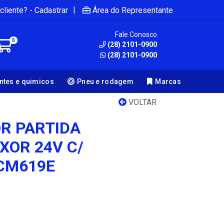
|
cliente? - Cadastrar
Área do Representante
Fale Conosco
0
(28) 2101-0900
(28) 2101-0900
antes e quimicos
Pneu e rodagem
Marcas
VOLTAR
R PARTIDA
XOR 24V C/
CM619E