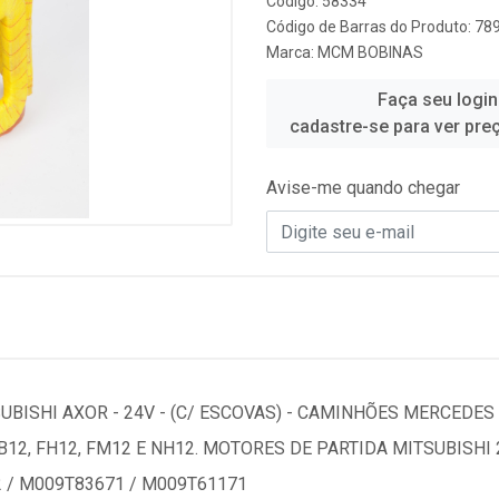
Código: 58334
Código de Barras do Produto: 7
Marca:
MCM BOBINAS
Faça seu login
cadastre-se para ver pre
Avise-me quando chegar
UBISHI AXOR - 24V - (C/ ESCOVAS) - CAMINHÕES MERCEDE
2, FH12, FM12 E NH12. MOTORES DE PARTIDA MITSUBISHI 
2 / M009T83671 / M009T61171