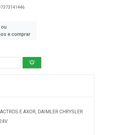
897373141446
 ou
ços e comprar
S ACTROS E AXOR, DAIMLER CHRYSLER
24V.