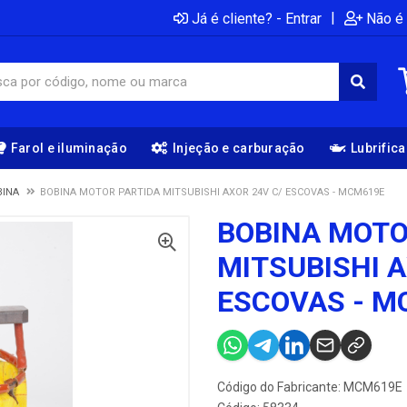
|
Já é cliente? - Entrar
Não é 
Farol e iluminação
Injeção e carburação
Lubrific
BINA
BOBINA MOTOR PARTIDA MITSUBISHI AXOR 24V C/ ESCOVAS - MCM619E
BOBINA MOTO
MITSUBISHI A
ESCOVAS - M
Código do Fabricante: MCM619E